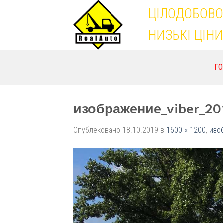
Skip
ЦІЛОДОБОВО
to
content
НИЗЬКІ ЦІНИ
Г
изображение_viber_20
Опублековано
18.10.2019
в
1600 × 1200
,
изо