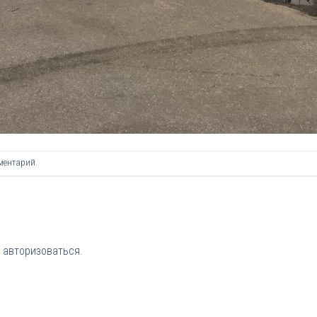
ментарий
.
о
авторизоваться
.