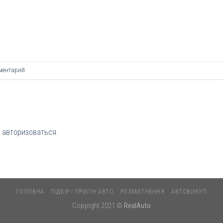
ментарий
.
о
авторизоваться
.
ГОЛОВНА
ПІДБІР І ПРИГІН АВТО
РОЗМИТНЕННЯ
АВТОВИКУП
Copyright 2021 ©
RealAuto