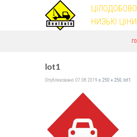
Skip
ЦІЛОДОБОВО
to
content
НИЗЬКІ ЦІНИ
Г
lot1
Опублековано
07.08.2019
в
250 × 250
,
lot1