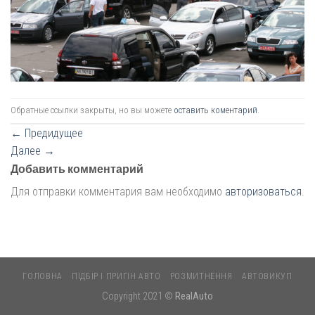
Обратные ссылки закрыты, но вы можете
оставить коментарий
.
←
Предидущее
Далее
→
Добавить комментарий
Для отправки комментария вам необходимо
авторизоваться
.
ГОЛОВНА
ПІДБІР І ПРИГІН АВТО
РОЗМИТНЕННЯ
АВТОВИКУП
Copyright 2021 ©
RealAuto