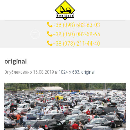
Skip
to
content
+38 (098) 683-83-03
+38 (050) 082-68-65
+38 (073) 211-44-40
original
Опублековано
16.08.2019
в
1024 × 683
,
original