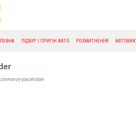
!
!
ОЛОВНА
ПІДБІР І ПРИГІН АВТО
РОЗМИТНЕННЯ
АВТОВИК
der
commerce-placeholder